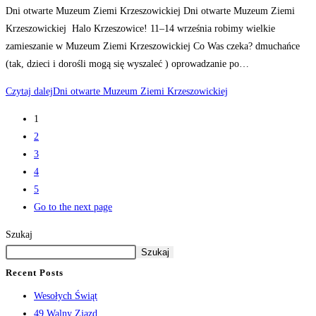
Dni otwarte Muzeum Ziemi Krzeszowickiej Dni otwarte Muzeum Ziemi
Krzeszowickiej Halo Krzeszowice! 11–14 września robimy wielkie
zamieszanie w Muzeum Ziemi Krzeszowickiej Co Was czeka? dmuchańce
(tak, dzieci i dorośli mogą się wyszaleć ) oprowadzanie po…
Czytaj dalej
Dni otwarte Muzeum Ziemi Krzeszowickiej
1
2
3
4
5
Go to the next page
Szukaj
Szukaj
Recent Posts
Wesołych Świąt
49 Walny Zjazd