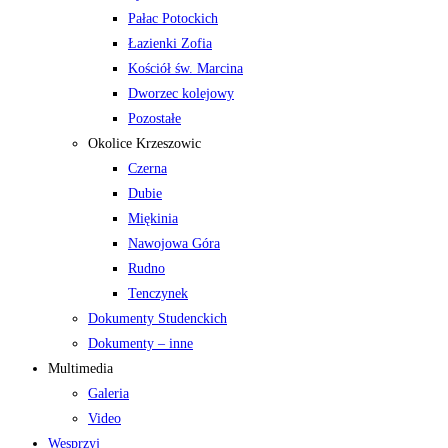
Pałac Potockich
Łazienki Zofia
Kościół św. Marcina
Dworzec kolejowy
Pozostałe
Okolice Krzeszowic
Czerna
Dubie
Miękinia
Nawojowa Góra
Rudno
Tenczynek
Dokumenty Studenckich
Dokumenty – inne
Multimedia
Galeria
Video
Wesprzyj