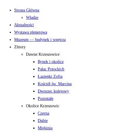
Strona Główna
Władze
Aktualności
Wystawa plenerowa
Muzeum — budynek i wnętrza
Zbiory
Dawne Krzeszowice
Rynek i okolice
Pałac Potockich
Łazienki Zofia
Kościół św. Marcina
Dworzec kolejowy
Pozostałe
Okolice Krzeszowic
Czerna
Dubie
Miękinia