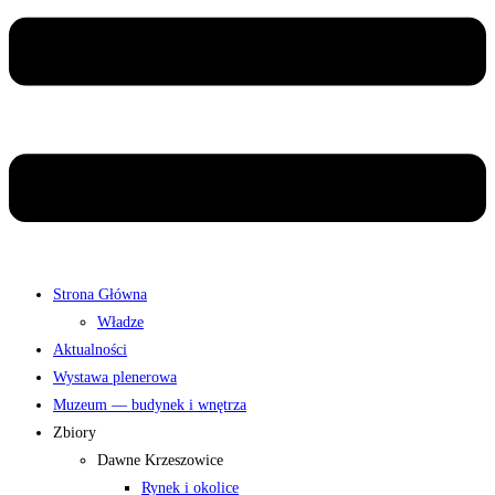
Strona Główna
Władze
Aktualności
Wystawa plenerowa
Muzeum — budynek i wnętrza
Zbiory
Dawne Krzeszowice
Rynek i okolice