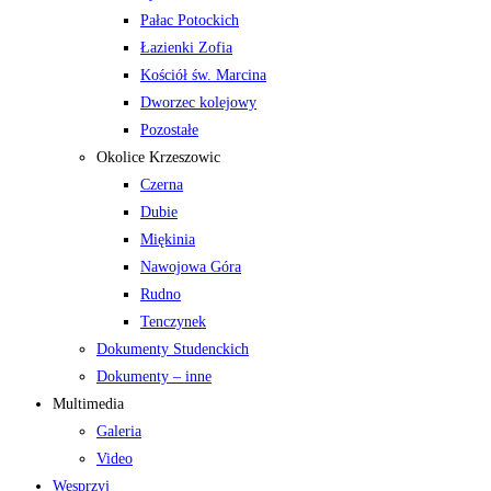
Pałac Potockich
Łazienki Zofia
Kościół św. Marcina
Dworzec kolejowy
Pozostałe
Okolice Krzeszowic
Czerna
Dubie
Miękinia
Nawojowa Góra
Rudno
Tenczynek
Dokumenty Studenckich
Dokumenty – inne
Multimedia
Galeria
Video
Wesprzyj