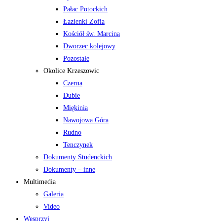
Pałac Potockich
Łazienki Zofia
Kościół św. Marcina
Dworzec kolejowy
Pozostałe
Okolice Krzeszowic
Czerna
Dubie
Miękinia
Nawojowa Góra
Rudno
Tenczynek
Dokumenty Studenckich
Dokumenty – inne
Multimedia
Galeria
Video
Wesprzyj