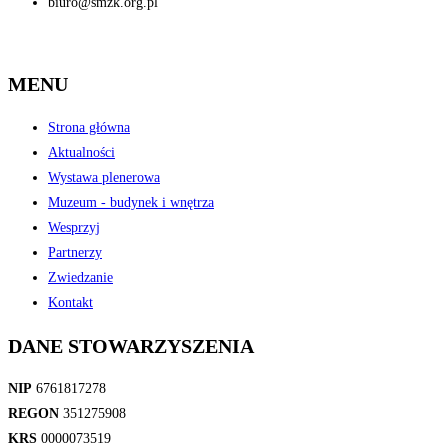
biuro@smzk.org.pl
MENU
Strona główna
Aktualności
Wystawa plenerowa
Muzeum - budynek i wnętrza
Wesprzyj
Partnerzy
Zwiedzanie
Kontakt
DANE STOWARZYSZENIA
NIP
6761817278
REGON
351275908
KRS
0000073519