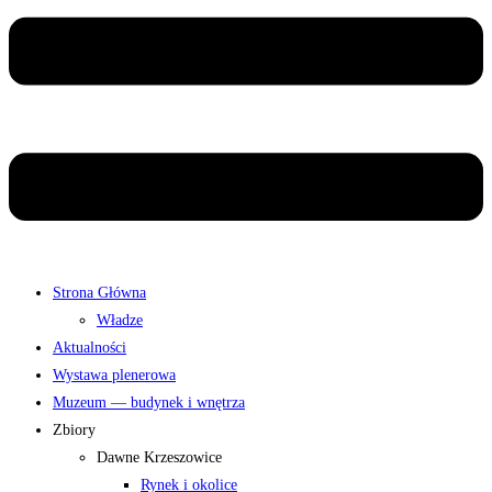
Strona Główna
Władze
Aktualności
Wystawa plenerowa
Muzeum — budynek i wnętrza
Zbiory
Dawne Krzeszowice
Rynek i okolice