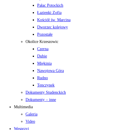
Pałac Potockich
Łazienki Zofia
Kościół św. Marcina
Dworzec kolejowy
Pozostałe
Okolice Krzeszowic
Czerna
Dubie
Miękinia
Nawojowa Góra
Rudno
Tenczynek
Dokumenty Studenckich
Dokumenty – inne
Multimedia
Galeria
Video
Wesprzyj