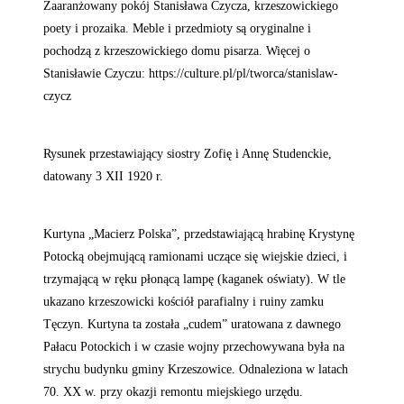
Zaaranżowany pokój Stanisława Czycza, krzeszowickiego
poety i prozaika. Meble i przedmioty są oryginalne i
pochodzą z krzeszowickiego domu pisarza. Więcej o
Stanisławie Czyczu: https://culture.pl/pl/tworca/stanislaw-
czycz
Rysunek przestawiający siostry Zofię i Annę Studenckie,
datowany 3 XII 1920 r.
Kurtyna „Macierz Polska”, przedstawiającą hrabinę Krystynę
Potocką obejmującą ramionami uczące się wiejskie dzieci, i
trzymającą w ręku płonącą lampę (kaganek oświaty). W tle
ukazano krzeszowicki kościół parafialny i ruiny zamku
Tęczyn. Kurtyna ta została „cudem” uratowana z dawnego
Pałacu Potockich i w czasie wojny przechowywana była na
strychu budynku gminy Krzeszowice. Odnaleziona w latach
70. XX w. przy okazji remontu miejskiego urzędu.