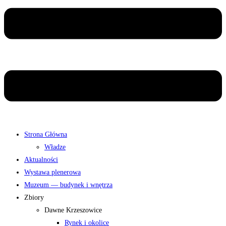
Strona Główna
Władze
Aktualności
Wystawa plenerowa
Muzeum — budynek i wnętrza
Zbiory
Dawne Krzeszowice
Rynek i okolice