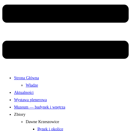
Strona Główna
Władze
Aktualności
Wystawa plenerowa
Muzeum — budynek i wnętrza
Zbiory
Dawne Krzeszowice
Rynek i okolice