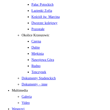
Pałac Potockich
Łazienki Zofia
Kościół św. Marcina
Dworzec kolejowy
Pozostałe
Okolice Krzeszowic
Czerna
Dubie
Miękinia
Nawojowa Góra
Rudno
Tenczynek
Dokumenty Studenckich
Dokumenty – inne
Multimedia
Galeria
Video
Wesprzyj