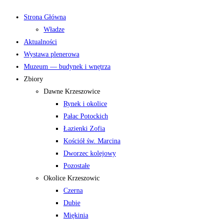
Strona Główna
Władze
Aktualności
Wystawa plenerowa
Muzeum — budynek i wnętrza
Zbiory
Dawne Krzeszowice
Rynek i okolice
Pałac Potockich
Łazienki Zofia
Kościół św. Marcina
Dworzec kolejowy
Pozostałe
Okolice Krzeszowic
Czerna
Dubie
Miękinia